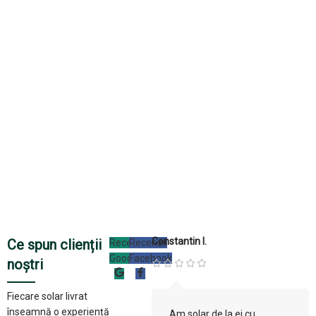
Constantin I.
Ce spun clienții
Recenzii
Recenzii
Google
Facebook
noștri
Fiecare solar livrat
înseamnă o experiență
Am solar de la ei cu