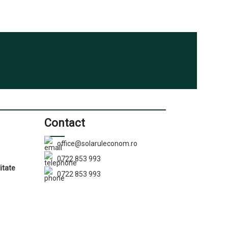
Contact
office@solaruleconom.ro
0722 853 993
litate
0722 853 993
Str. Fermei Nr. 4, 127537
Săhăteni
nție