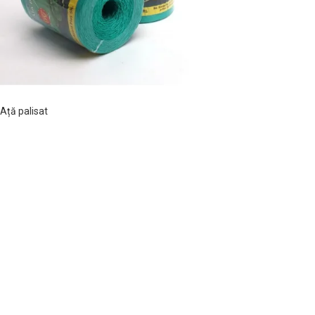
Ață palisat
CITEȘTE MAI MULT