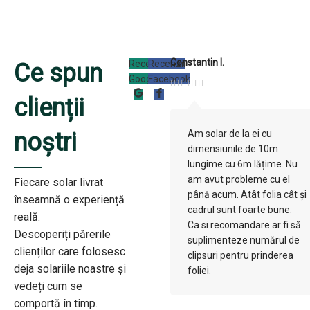
Constantin I.
Recenzii
Recenzii
Ce spun
Google
Facebook
clienții
noștri
Am solar de la ei cu
dimensiunile de 10m
lungime cu 6m lățime. Nu
am avut probleme cu el
Fiecare solar livrat
până acum. Atât folia cât și
înseamnă o experiență
cadrul sunt foarte bune.
reală.
Ca si recomandare ar fi să
Descoperiți părerile
suplimenteze numărul de
clienților care folosesc
clipsuri pentru prinderea
deja solariile noastre și
foliei.
vedeți cum se
comportă în timp.