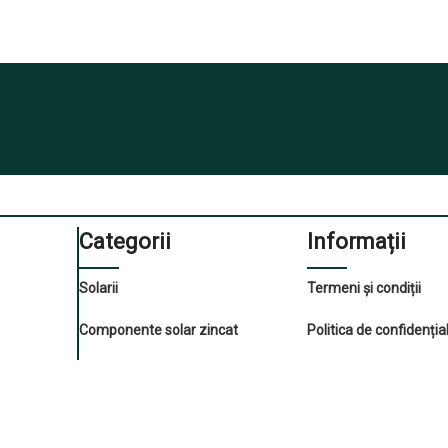
Categorii
Informații
Solarii
Termeni și condiții
Componente solar zincat
Politica de confidenția
Componente solar negru
Politica de retur
Accesorii
Formular retur și gara