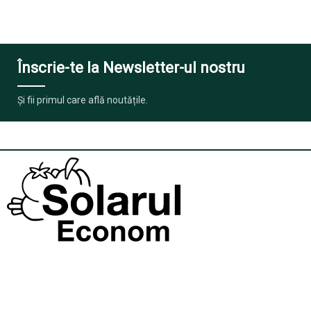
Înscrie-te la Newsletter-ul nostru
Și fii primul care află noutățile.
Producători de solarii de grădină axați pe calitate. Concept
gândit ca iubitorii de grădinărit să obțină rezultate excelente din
efortul lor.