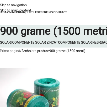
Skip to navigation
Skip to main content
AGAZIN
INFORMAȚII UTILE
DESPRE NOI
CONTACT
900 grame (1500 metri
SOLARII
COMPONENTE SOLAR ZINCAT
COMPONENTE SOLAR NEGRU
AC
Prima pagină
Ambalare produs
900 grame (1500 metri)